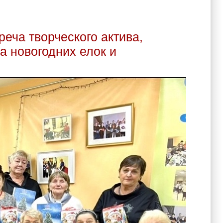
ской ГО ВОИ с праздничной программой выступил в ГБУСО
тации «Балашихинский»
реча творческого актива,
а новогодних елок и