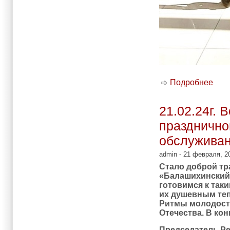
Подробнее
о 13
лиц 
21.02.24г.
празднично
обслуживан
admin
- 21 февраля, 20
Стало доброй тр
«Балашихинский»
готовимся к так
их душевным тепл
Ритмы молодост
Отечества. В кон
Председатель Р