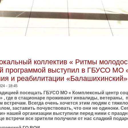
.03.2024 года Реутовская ГО ВОИ приняла участие в Чемпи
с ПОДА в г.о. Балашиха
 Вокальный коллектив « Ритмы молодо
й программой выступил в ГБУСО МО 
ия и реабилитации «Балашихинский»
24 - 18:45
адицией посещать ГБУСО МО « Комплексный центр со
 , где в стационаре проживают инвалиды, ветераны,
им встречам. Всегда очень хочется этим людям с тяжел
ом, заставить почувствовать, что они не одиноки. Сег
и» нашей организации выступили перед ними с празд
це встречи все зрители получили от нас сладкий подар
еутовской ГО ВОИ