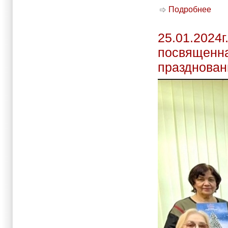
Подробнее
о 2
МО 
25.01.2024г
посвященна
празднован