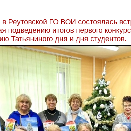
1.02.24г. Вокальный коллектив « Ритмы молодости» Реутов
«Комплексный центр социального обслуживания и реабили
. в Реутовской ГО ВОИ состоялась вст
я подведению итогов первого конкурс
ию Татьяниного дня и дня студентов.