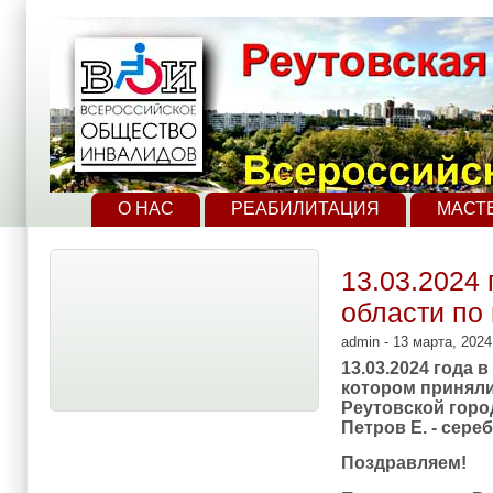
Перейти к основному содержанию
Skip to search
Главное меню
О НАС
РЕАБИЛИТАЦИЯ
МАСТ
13.03.2024
области по
admin
- 13 марта, 2024
13.03.2024 года
котором приняли
Реутовской горо
Петров Е. - сере
Поздравляем!