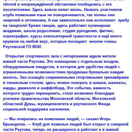
тёплой и непринуждённой обстановке пообщались с его
посетителями. Здесь вовсю кипит жизнь. Назвать участников
клуба пожилыми язык не поворачивается, так полны они
энергией и оптимизма. А как зажигательно они исполняют зумбу
на танцполе! Кроме танцев, здесь работают кулинарная
академия, школа родословия, студия рукоделия, фитнес,
хореография, курсы компьютерной грамотности и ещё много
кружков на любой вкус, которые посещают многие члены
Реутовской ГО ВОИ.
Открытия спортивного зала с нетерпением ждали жители
южной части Реутова. Это помещение с отдельным входом,
оборудованным пандусом, в котором для удобства людей с
ограниченными возможностями продумана буквально каждая
мелочь. Зал оснащён современными спортивными тренажёрами
и теннисным столом, здесь можно поиграть в шашки, шахматы,
нарды, джакколо и шаффлборд. Это событие, важность
которого трудно переоценить, стало возможно благодаря
усилиям правительства Московской области, Московской
областной Думы, муниципалитета и реутовского Фонда
социальной поддержки населения.
— Мы опирались на пожелания людей, — сказал Игорь
Брынцалов. — Клуб для пожилых людей был открыт в северной
части Реутова, теперь он расширился и работает и в южной