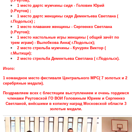
(г.Реутов);
1 место дартс мужчины сидя - Головин Юрий
(г.Реутов) ;
1 место дартс женщины сидя Дементьева Светлана (
г.Подольск) ;
1 место плавание женщины - Сергеенко Светлана
(г.Реутов);
1 место настольные игры женщины ( общий зачёт по
трем играм) - Вылобкова Анна( г.Подольск);
2 место стрельба мужчины - Кучурян Виктор (
г.Мытищи);
2 место стрельба Дементьева Светлана ( г.Подольск).
Итого:
1 командное место фестиваля Центрального МРС( 7 золотых и 2
серебряные медали).
Поздравляем всех с блестящим выступлением и очень гордимся
членами Реутовской ГО ВОИ Головиным Юрием и Сергеенко
Светланой, внёсшими в копилку наград Московской области 3
золотые медали.