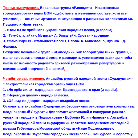
Третье выступление.
Вокальная группа «Рапсодия» - Ивантеевская
городская организация ВОИ – дебютанты в нынешнем составе, хотя все
участницы – опытные артистки, выступающие в различных коллективах г.о.
Пушкино и Ивантеевка.
1. «Чом ты не прийшов» -украинская народная песня, (а capella).
2. «Тум-балалайка». Музыка – А. Эльштейн, Слова - народные
3. «Мама Мария» - итальянская песня. Слова- К. Минеллоно, музыка – Д.
Фарина.
Рождение вокальной группы «Рапсодии», как говорят участники группы, -
желание освоить новые формы и расширить устоявшиеся границы, чтобы
иметь возможность радовать зрителей разнообразным репертуаром и
неиссякаемой творческой энергией
.
Четвёртое выступление.
Ансамбль русской народной песни «Сударушки» -
Электростальская городская организация ВОИ.
1. «Не орёл ли. .» - народная песня Краснодарского края (а capella).
2. «Черёмуха цвела» - народная песня.
3. «Ой, сад во дворе» - народная свадебная песня.
Основатель ансамбля «Сударушки», бессменный руководитель коллектива,
неоднократный Лауреат и Дипломант Фестивалей и конкурсов разного
уровня в городе и в Подмосковье - Боброва Юлия Ивановна. Ансамбль
русской народной песни «Сударушки» является Победителем ежегодной
премии Губернатора Московской области «Наше Подмосковье»,
неоднократным Лауреатом городских Фестивалей – конкурсов «Возраста у