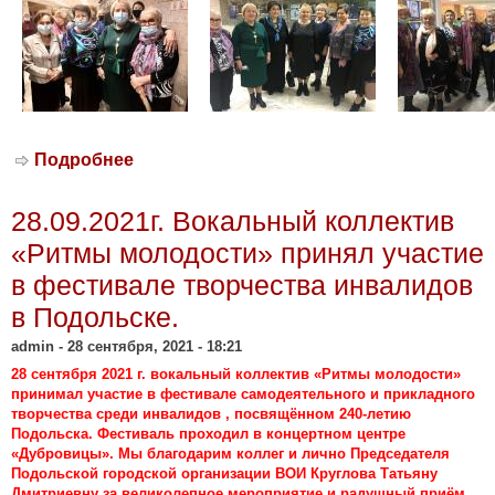
Подробнее
о 01.10.2021г. Посещение членами
Реутовской ГО ВОИ концерта театра
танца «Гжель» в ДК «МИР».
28.09.2021г. Вокальный коллектив
«Ритмы молодости» принял участие
в фестивале творчества инвалидов
в Подольске.
admin
- 28 сентября, 2021 - 18:21
28 сентября 2021 г. вокальный коллектив «Ритмы молодости»
принимал участие в фестивале самодеятельного и прикладного
творчества среди инвалидов , посвящённом 240-летию
Подольска. Фестиваль проходил в концертном центре
«Дубровицы». Мы благодарим коллег и лично Председателя
Подольской городской организации ВОИ Круглова Татьяну
Дмитриевну за великолепное мероприятие и радушный приём.