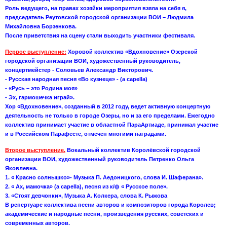
Роль ведущего, на правах хозяйки мероприятия взяла на себя я,
председатель Реутовской городской организации ВОИ – Людмила
Михайловна Борзенкова.
После приветствия на сцену стали выходить участники фестиваля.
Первое выступление:
Хоровой коллектив «Вдохновение» Озерской
городской организации ВОИ, художественный руководитель,
концертмейстер - Соловьев Александр Викторович.
- Русская народная песня «Во кузнеце» - (а capella)
- «Русь – это Родина моя»
- Эх, гармошечка играй».
Хор «Вдохновение», созданный в 2012 году, ведет активную концертную
деятельность не только в городе Озеры, но и за его пределами. Ежегодно
коллектив принимает участие в областной ПараАртиаде, принимал участие
и в Российском Парафесте, отмечен многими наградами.
Второе выступление.
Вокальный коллектив Королёвской городской
организации ВОИ, художественный руководитель Петренко Ольга
Яковлевна.
1. « Красно солнышко»- Музыка П. Аедоницкого, слова И. Шаферана».
2. « Ах, мамочка» (а capella), песня из к/ф « Русское поле».
3. «Стоят девчонки», Музыка А. Колкера, слова К. Рыжова
В репертуаре коллектива песни авторов и композиторов города Королев;
академические и народные песни, произведения русских, советских и
современных авторов.