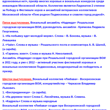
вдохновенья нет», призёр многих хоровых и вокальных конкурсов среди
инвалидов Московской области. Коллектив является Лауреатом 2 степени
за Победу в Фестивале хоров и ансамблей ветеранских коллективов
Московской области «Пою родное Подмосковье и славлю город родной».
Пятое выступление.
Вокальный ансамбль «Надежда»- Рошальская
городская организация ВОИ, руководитель ансамбля - Крячкова Людмила
Георгиевна.
1. «На побывку едет молодой моряк». Слова – В. Бокова, музыка – В.
Левашева
2. «Чаёк». Слова и музыка – Рошальского поэта и композитора А. В. Шалой,
(а capella).
3. «Гармонь зовет». Слова и музыка Н. Николаевой.
Ансамбль «Надежда» создан при Рошальской городской организации ВОИ
в 2011 году, а уже с 2012 – активный участник фестивалей хоровых и
вокальных коллективов Подмосковья, неоднократный их победитель и
призер.
Шестое выступление.
Вокальный коллектив «Любава» - Воскресенская
городская организация ВОИ, концертмейстер – Черкасов Владимир
Львович.
1. «Бесприданница» - (а capella).
2. «На деревни тихо» Слова С. Лисейчева, музыка В. Семина.
3. «Кадриль» Слова и музыка народные
Вокальный коллектив «Любава» создан при Воскресенской городской
организации ВОИ, руководитель Дроздова Евгения Викторовна. Коллектив