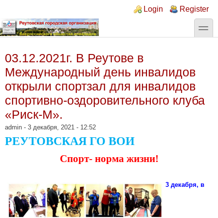
Перейти к основному содержанию
Skip to search
Login links
Login
Register
toggle
03.12.2021г. В Реутове в
Международный день инвалидов
открыли спортзал для инвалидов
спортивно-оздоровительного клуба
«Риск-М».
admin
- 3 декабря, 2021 - 12:52
РЕУТОВСКАЯ ГО ВОИ
Спорт- норма жизни!
3 декабря, в