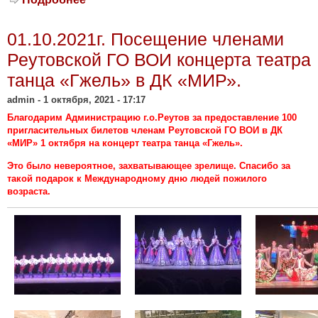
«Ритмы молодости» Реутовской ГО
ВОИ выступил в финале областного
01.10.2021г. Посещение членами
конкурса «Созвездие талантов» по
проекту «Активное долголетие
Реутовской ГО ВОИ концерта театра
Подмосковья»
танца «Гжель» в ДК «МИР».
admin
- 1 октября, 2021 - 17:17
Благодарим Администрацию г.о.Реутов за предоставление 100
пригласительных билетов членам Реутовской ГО ВОИ в ДК
«МИР» 1 октября на концерт театра танца «Гжель».
Это было невероятное, захватывающее зрелище. Спасибо за
такой подарок к Международному дню людей пожилого
возраста.