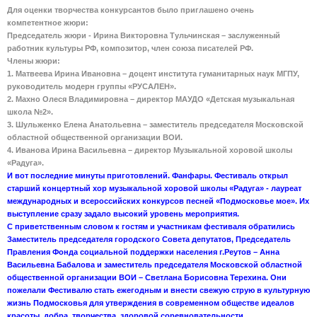
Для оценки творчества конкурсантов было приглашено очень
компетентное жюри:
Председатель жюри - Ирина Викторовна Тульчинская – заслуженный
работник культуры РФ, композитор, член союза писателей РФ.
Члены жюри:
1. Матвеева Ирина Ивановна – доцент института гуманитарных наук МГПУ,
руководитель модерн группы «РУСАЛЕН».
2. Махно Олеся Владимировна – директор МАУДО «Детская музыкальная
школа №2».
3. Шульженко Елена Анатольевна – заместитель председателя Московской
областной общественной организации ВОИ.
4. Иванова Ирина Васильевна – директор Музыкальной хоровой школы
«Радуга».
И вот последние минуты приготовлений. Фанфары. Фестиваль открыл
старший концертный хор музыкальной хоровой школы «Радуга» - лауреат
международных и всероссийских конкурсов песней «Подмосковье мое». Их
выступление сразу задало высокий уровень мероприятия.
С приветственным словом к гостям и участникам фестиваля обратились
Заместитель председателя городского Совета депутатов, Председатель
Правления Фонда социальной поддержки населения г.Реутов – Анна
Васильевна Бабалова и заместитель председателя Московской областной
общественной организации ВОИ – Светлана Борисовна Терехина. Они
пожелали Фестивалю стать ежегодным и внести свежую струю в культурную
жизнь Подмосковья для утверждения в современном обществе идеалов
красоты, добра, творчества, здоровой соревновательности.