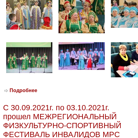
Подробнее
о 28.11.2021г.В Реутове прошел
фестиваль-конкурс вокальных
коллективов местных организаций ВОИ
С 30.09.2021г. по 03.10.2021г.
Подмосковья «Пойте и будьте
счастливы!»
прошел МЕЖРЕГИОНАЛЬНЫЙ
ФИЗКУЛЬТУРНО-СПОРТИВНЫЙ
ФЕСТИВАЛЬ ИНВАЛИДОВ МРС