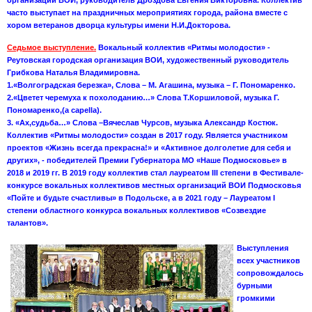
часто выступает на праздничных мероприятиях города, района вместе с
хором ветеранов дворца культуры имени Н.И.Докторова.
Седьмое выступление.
Вокальный коллектив «Ритмы молодости» -
Реутовская городская организация ВОИ, художественный руководитель
Грибкова Наталья Владимировна.
1.«Волгоградская березка», Слова – М. Агашина, музыка – Г. Пономаренко.
2.«Цветет черемуха к похолоданию…» Слова Т.Коршиловой, музыка Г.
Пономаренко,(а capella).
3. «Ах,судьба…» Слова –Вячеслав Чурсов, музыка Александр Костюк.
Коллектив «Ритмы молодости» создан в 2017 году. Является участником
проектов «Жизнь всегда прекрасна!» и «Активное долголетие для себя и
других», - победителей Премии Губернатора МО «Наше Подмосковье» в
2018 и 2019 гг. В 2019 году коллектив стал лауреатом III степени в Фестивале-
конкурсе вокальных коллективов местных организаций ВОИ Подмосковья
«Пойте и будьте счастливы» в Подольске, а в 2021 году – Лауреатом I
степени областного конкурса вокальных коллективов «Созвездие
талантов».
Выступления
всех участников
сопровождалось
бурными
громкими