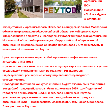
организаций
ВОИ
Подмосковья
«Пойте и будьте
счастливы!»
Учредителями и организаторами Фестиваля-конкурса являются Московская
областная организация общероссийской общественной организации
«Всероссийское общество инвалидов», Реутовская городская организация
Московской областной организации общероссийской общественной
организации «Всероссийское общество инвалидов» и Отдел культуры и
молодежной политики г.о. Реутов.
Цели, которые ставили перед собой организаторы фестиваля очень
актуальны и значимы:
– развитие творческого потенциала и популяризация вокального искусства
среди людей с ограниченными возможностями здоровья;
- и, безусловно, расширение межмуниципального культурного
сотрудничества.
Проведение Фестиваля-конкурса «Пойте и будьте счастливы!» становится
уже доброй традицией, которая была положена в 2019 году Подольской
городской организацией ВОИ. В фестивале-конкурсе в Реутове
участвовали представители семи местных, районных и городских
организаций ВОИ — Воскресенска, Ивантеевки, Озёр, Рошаля, Королёва,
Электростали и Реутова.