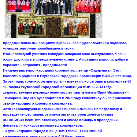
продолжительными овациями публики. Зал с удовольствием подпевал,
услышав знакомые полюбившиеся песни.
Итак, последний участник конкурса завершил свое выступление. Члены
жюри удалились в совещательную комнату. А праздник радости, добра и
хорошего настроения - продолжался!
На сцене выступил народный хоровой коллектив «Сударушка». Этот
коллектив родился в Реутовской городской организации ВОИ 28 лет назад.
За эти годы, конечно, он претерпел изменения, но сегодня в коллективе 50
% - члены Реутовской городской организации ВОИ. С 2013 года
художественным руководителем коллектива является Юрий Михайлович
Тимофеев. Под его руководством в 2018 году коллективу было присвоено
звание народного хорового коллектива.
Хотя коронавирусные ограничения внесли изменения в подготовку и
проведение фестиваля, от имени организаторов хочется сказать:
«СПАСИБО» всем, кто откликнулся и оказал помощь в проведении
фестиваля- конкурса вокальных коллективов:
- Администрации города в лице зам. Главы – О.Б.Репиной
- начальнику отдела культуры – А.В.Николаенко