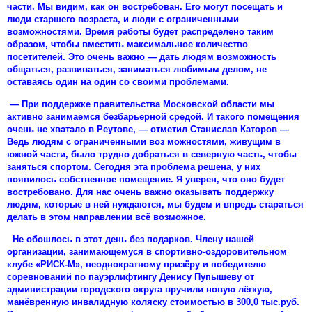
части. Мы видим, как он востребован. Его могут посещать и
люди старшего возраста, и люди с ограниченными
возможностями. Время работы будет распределено таким
образом, чтобы вместить максимальное количество
посетителей. Это очень важно — дать людям возможность
общаться, развиваться, заниматься любимым делом, не
оставаясь один на один со своими проблемами.
— При поддержке правительства Московской области мы
активно занимаемся безбарьерной средой. И такого помещения
очень не хватало в Реутове, — отметил Станислав Каторов —
Ведь людям с ограниченными воз можностями, живущим в
южной части, было трудно добраться в северную часть, чтобы
заняться спортом. Сегодня эта проблема решена, у них
появилось собственное помещение. Я уверен, что оно будет
востребовано. Для нас очень важно оказывать поддержку
людям, которые в ней нуждаются, мы будем и впредь стараться
делать в этом направлении всё возможное.
Не обошлось в этот день без подарков. Члену нашей
организации, занимающемуся в спортивно-оздоровительном
клубе «РИСК-М», неоднократному призёру и победителю
соревнований по пауэрлифтингу Денису Пупышеву от
администрации городского округа вручили новую лёгкую,
манёвренную инвалидную коляску стоимостью в 300,0 тыс.руб.