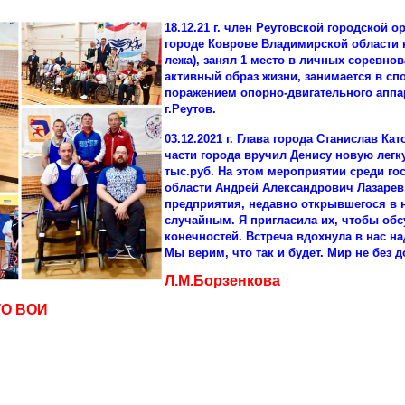
18.12.21 г. член Реутовской городской
городе Коврове Владимирской области 
лежа), занял 1 место в личных соревно
активный образ жизни, занимается в сп
поражением опорно-двигательного аппа
г.Реутов.
03.12.2021 г. Глава города Станислав К
части города вручил Денису новую лег
тыс.руб. На этом мероприятии среди г
области Андрей Александрович Лазарев,
предприятия, недавно открывшегося в 
случайным. Я пригласила их, чтобы об
конечностей. Встреча вдохнула в нас на
Мы верим, что так и будет. Мир не без 
Л.М.Борзенкова
ГО ВОИ