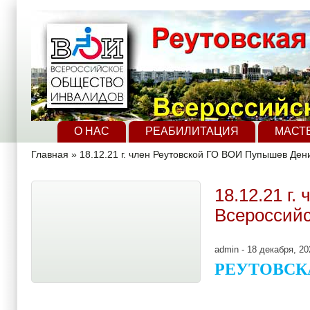
Перейти к основному содержанию
Skip to search
Главное меню
О НАС
РЕАБИЛИТАЦИЯ
МАСТ
Вы здесь
Главная
»
18.12.21 г. член Реутовской ГО ВОИ Пупышев Дени
18.12.21 г
Всероссийс
admin
- 18 декабря, 20
РЕУТОВСК