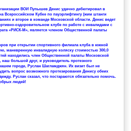
 организации ВОИ Пупышев Денис удачно дебютировал в
на Всероссийском Кубке по пауэрлифтингу (жим штанги
ваниях и второе в команде Московской области. Денис ведет
ортивно-оздоровительном клубе по работе с инвалидами с
рата «РИСК-М», является членом Общественной палаты
аторов при открытии спортивного филиала клуба в южной
кую, маневренную инвалидную коляску стоимостью 300,0
остей находились член Общественной палаты Московской
 наш большой друг, и руководитель протезного
нашем городе, Руслан Шагламджян. Их визит был не
судить вопрос возможного протезирования Денису обеих
дежду. Руслан сказал, что постараются обязательно помочь.
добрых людей!