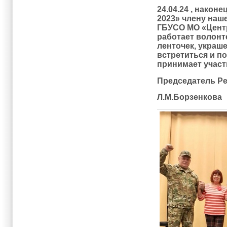
24.04.24 , након
2023» члену наше
ГБУСО МО «Центр
работает волонт
ленточек, украш
встретиться и п
принимает участ
Председатель Р
Л.М.Борзенкова