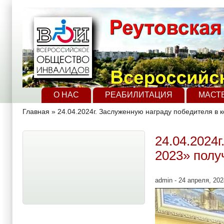
Перейти к основному содержанию
Skip to search
Главное меню
О НАС
РЕАБИЛИТАЦИЯ
МАСТ
Вы здесь
Главная
»
24.04.2024г. Заслуженную награду победителя в
24.04.2024
2023» полу
admin
- 24 апреля, 202