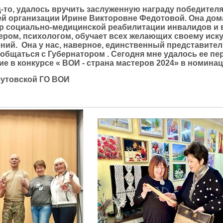
ец-то, удалось вручить заслуженную награду победителя
й организации Ирине Викторовне Федотовой. Она дома, 
 социально-медицинской реабилитации инвалидов и в
ером, психологом, обучает всех желающих своему иску
ений. Она у нас, наверное, единственный представител
ообщаться с Губернатором . Сегодня мне удалось ее пе
ие в конкурсе « ВОИ - страна мастеров 2024» в номина
еутовской ГО ВОИ