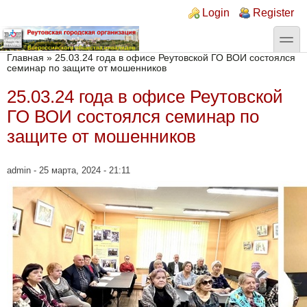
Перейти к основному содержанию
Skip to search
Login links
Login
Register
toggle
Вы здесь
Главная
»
25.03.24 года в офисе Реутовской ГО ВОИ состоялся
семинар по защите от мошенников
25.03.24 года в офисе Реутовской
ГО ВОИ состоялся семинар по
защите от мошенников
admin
- 25 марта, 2024 - 21:11